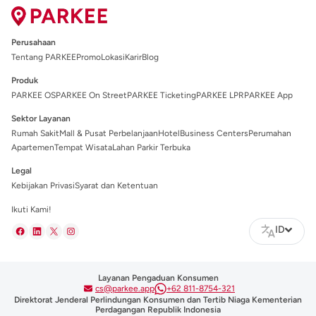
Perusahaan
Tentang PARKEE
Promo
Lokasi
Karir
Blog
Produk
PARKEE OS
PARKEE On Street
PARKEE Ticketing
PARKEE LPR
PARKEE App
Sektor Layanan
Rumah Sakit
Mall & Pusat Perbelanjaan
Hotel
Business Centers
Perumahan
Apartemen
Tempat Wisata
Lahan Parkir Terbuka
Legal
Kebijakan Privasi
Syarat dan Ketentuan
Ikuti Kami!
ID
Layanan Pengaduan Konsumen
cs@parkee.app
+62 811-8754-321
Direktorat Jenderal Perlindungan Konsumen dan Tertib Niaga Kementerian
Perdagangan Republik Indonesia