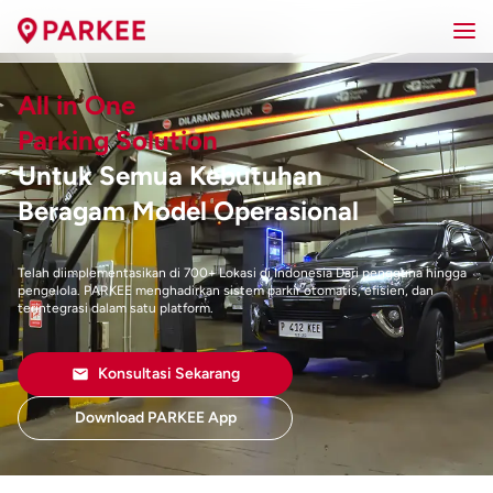
All in One
Parking Solution
Untuk Semua Kebutuhan
Beragam Model Operasional
Telah diimplementasikan di 700+ Lokasi di Indonesia Dari pengguna hingga
pengelola. PARKEE menghadirkan sistem parkir otomatis, efisien, dan
terintegrasi dalam satu platform.
Konsultasi Sekarang
Download PARKEE App