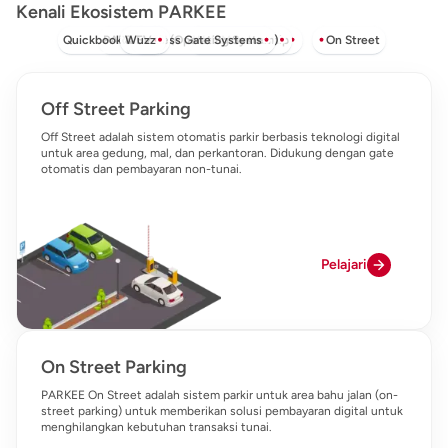
Kenali Ekosistem PARKEE
Quickbook & EV
PARKEE OS (Operating System)
Wuzz
Manless Gate Systems
Web Membership
On Street
Off Street Parking
Off Street adalah sistem otomatis parkir berbasis teknologi digital
untuk area gedung, mal, dan perkantoran. Didukung dengan gate
otomatis dan pembayaran non-tunai.
Pelajari
On Street Parking
PARKEE On Street adalah sistem parkir untuk area bahu jalan (on-
street parking) untuk memberikan solusi pembayaran digital untuk
menghilangkan kebutuhan transaksi tunai.