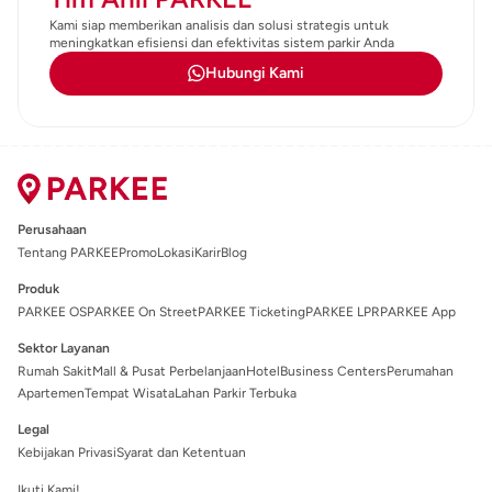
Kami siap memberikan analisis dan solusi strategis untuk
meningkatkan efisiensi dan efektivitas sistem parkir Anda
Hubungi Kami
Perusahaan
Tentang PARKEE
Promo
Lokasi
Karir
Blog
Produk
PARKEE OS
PARKEE On Street
PARKEE Ticketing
PARKEE LPR
PARKEE App
Sektor Layanan
Rumah Sakit
Mall & Pusat Perbelanjaan
Hotel
Business Centers
Perumahan
Apartemen
Tempat Wisata
Lahan Parkir Terbuka
Legal
Kebijakan Privasi
Syarat dan Ketentuan
Ikuti Kami!