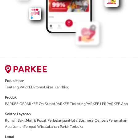
Perusahaan
Tentang PARKEE
Promo
Lokasi
Karir
Blog
Produk
PARKEE OS
PARKEE On Street
PARKEE Ticketing
PARKEE LPR
PARKEE App
Sektor Layanan
Rumah Sakit
Mall & Pusat Perbelanjaan
Hotel
Business Centers
Perumahan
Apartemen
Tempat Wisata
Lahan Parkir Terbuka
Legal