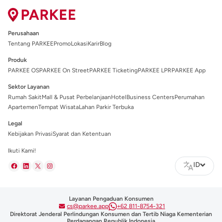
Perusahaan
Tentang PARKEE
Promo
Lokasi
Karir
Blog
Produk
PARKEE OS
PARKEE On Street
PARKEE Ticketing
PARKEE LPR
PARKEE App
Sektor Layanan
Rumah Sakit
Mall & Pusat Perbelanjaan
Hotel
Business Centers
Perumahan
Apartemen
Tempat Wisata
Lahan Parkir Terbuka
Legal
Kebijakan Privasi
Syarat dan Ketentuan
Ikuti Kami!
ID
Layanan Pengaduan Konsumen
cs@parkee.app
+62 811-8754-321
Direktorat Jenderal Perlindungan Konsumen dan Tertib Niaga Kementerian
Perdagangan Republik Indonesia