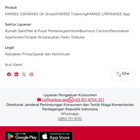
Produk
PARKEE OS
PARKEE On Street
PARKEE Ticketing
PARKEE LPR
PARKEE App
Sektor Layanan
Rumah Sakit
Mall & Pusat Perbelanjaan
Hotel
Business Centers
Perumahan
Apartemen
Tempat Wisata
Lahan Parkir Terbuka
Legal
Kebijakan Privasi
Syarat dan Ketentuan
Ikuti Kami!
ID
Layanan Pengaduan Konsumen
cs@parkee.app
+62 811-8754-321
Direktorat Jenderal Perlindungan Konsumen dan Tertib Niaga Kementerian
Perdagangan Republik Indonesia
Whatsapp:
0853 111 1010