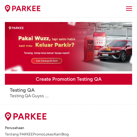
Create Promotion Testing QA
Testing QA
Testing QA Guyss ....
Perusahaan
Tentang PARKEE
Promo
Lokasi
Karir
Blog