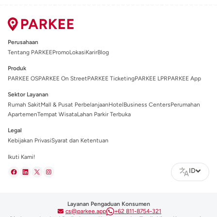
Perusahaan
Tentang PARKEE
Promo
Lokasi
Karir
Blog
Produk
PARKEE OS
PARKEE On Street
PARKEE Ticketing
PARKEE LPR
PARKEE App
Sektor Layanan
Rumah Sakit
Mall & Pusat Perbelanjaan
Hotel
Business Centers
Perumahan
Apartemen
Tempat Wisata
Lahan Parkir Terbuka
Legal
Kebijakan Privasi
Syarat dan Ketentuan
Ikuti Kami!
ID
Layanan Pengaduan Konsumen
cs@parkee.app
+62 811-8754-321