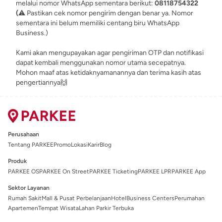
melalui nomor WhatsApp sementara berikut:
08118754322
(
⚠️ Pastikan cek nomor pengirim dengan benar ya. Nomor
sementara ini belum memiliki centang biru WhatsApp
Business.)
Kami akan mengupayakan agar pengiriman OTP dan notifikasi
dapat kembali menggunakan nomor utama secepatnya.
Mohon maaf atas ketidaknyamanannya dan terima kasih atas
pengertiannya🙌
Perusahaan
Tentang PARKEE
Promo
Lokasi
Karir
Blog
Produk
PARKEE OS
PARKEE On Street
PARKEE Ticketing
PARKEE LPR
PARKEE App
Sektor Layanan
Rumah Sakit
Mall & Pusat Perbelanjaan
Hotel
Business Centers
Perumahan
Apartemen
Tempat Wisata
Lahan Parkir Terbuka