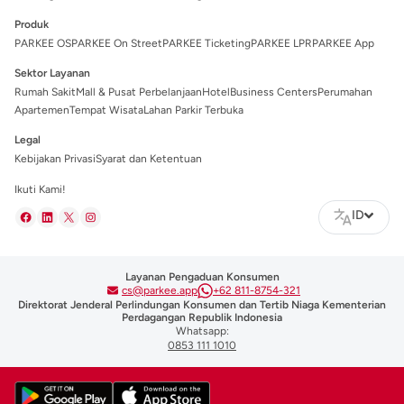
Produk
PARKEE OS
PARKEE On Street
PARKEE Ticketing
PARKEE LPR
PARKEE App
Sektor Layanan
Rumah Sakit
Mall & Pusat Perbelanjaan
Hotel
Business Centers
Perumahan
Apartemen
Tempat Wisata
Lahan Parkir Terbuka
Legal
Kebijakan Privasi
Syarat dan Ketentuan
Ikuti Kami!
ID
Layanan Pengaduan Konsumen
cs@parkee.app
+62 811-8754-321
Direktorat Jenderal Perlindungan Konsumen dan Tertib Niaga Kementerian
Perdagangan Republik Indonesia
Whatsapp:
0853 111 1010