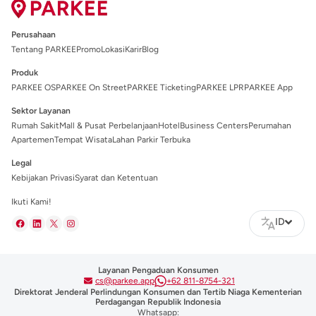
Perusahaan
Tentang PARKEE
Promo
Lokasi
Karir
Blog
Produk
PARKEE OS
PARKEE On Street
PARKEE Ticketing
PARKEE LPR
PARKEE App
Sektor Layanan
Rumah Sakit
Mall & Pusat Perbelanjaan
Hotel
Business Centers
Perumahan
Apartemen
Tempat Wisata
Lahan Parkir Terbuka
Legal
Kebijakan Privasi
Syarat dan Ketentuan
Ikuti Kami!
ID
Layanan Pengaduan Konsumen
cs@parkee.app
+62 811-8754-321
Direktorat Jenderal Perlindungan Konsumen dan Tertib Niaga Kementerian
Perdagangan Republik Indonesia
Whatsapp: