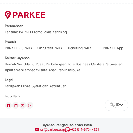
Perusahaan
Tentang PARKEE
Promo
Lokasi
Karir
Blog
Produk
PARKEE OS
PARKEE On Street
PARKEE Ticketing
PARKEE LPR
PARKEE App
Sektor Layanan
Rumah Sakit
Mall & Pusat Perbelanjaan
Hotel
Business Centers
Perumahan
Apartemen
Tempat Wisata
Lahan Parkir Terbuka
Legal
Kebijakan Privasi
Syarat dan Ketentuan
Ikuti Kami!
ID
Layanan Pengaduan Konsumen
cs@parkee.app
+62 811-8754-321